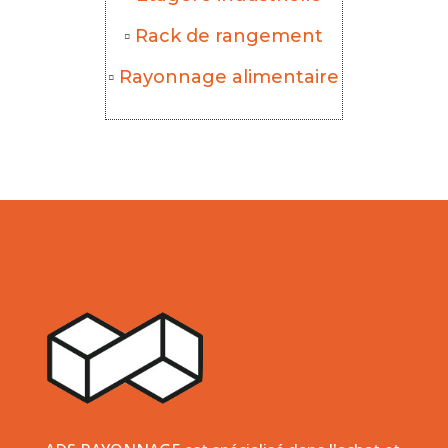
▫
Rack de rangement
▫
Rayonnage alimentaire