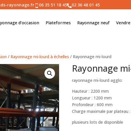
ds-rayonnage.fr
06 35 51 18 45
02 36 48 01 45


yonnage d’occasion
Plateformes
Rayonnage neuf
Vendre
sion
/
Rayonnage mi-lourd à échelles
/ Rayonnage mi-lourd
Rayonnage mi
rayonnage mi-lourd agglo:
Hauteur : 2200 mm
Longueur : 1200 mm
Profondeur : 600 mm
Charge maximale par plateau :
plusieurs lots de disponible