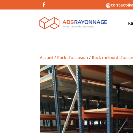
contact@a

Ra
Accueil
/
Rack d'occasion
/
Rack mi-lourd d'occa